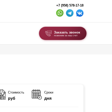
+7 (958) 578-17-18
Заказать звонок
позвоним за наш счет
ВЫБОР ПО ТИПУ
Модульные заборы и ограждения
Комбинированные заборы
Секционные заборы
ВОРОТА И КАЛИТКИ
Стоимость
Сроки
руб
дня
Ворота откатные
Ворота распашные
Ворота складные гармошка