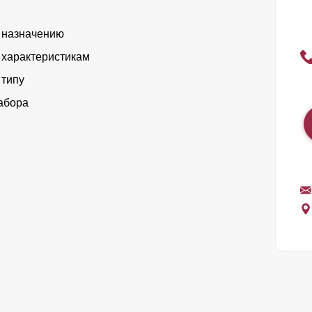
 назначению
 характеристикам
 типу
абора