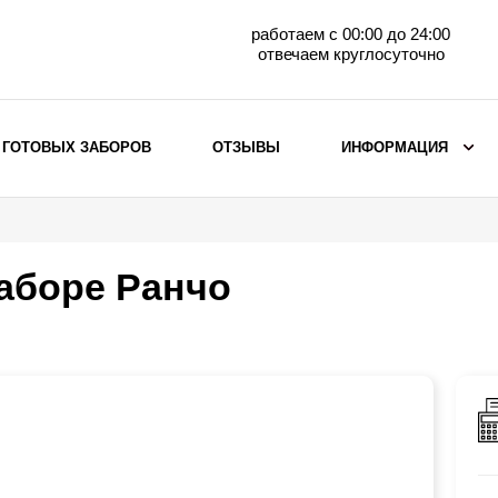
работаем с 00:00 до 24:00
отвечаем круглосуточно
 ГОТОВЫХ ЗАБОРОВ
ОТЗЫВЫ
ИНФОРМАЦИЯ
ВЫБОР ПО МАТЕРИАЛУ
Заборы с кирпичными столбами
заборе Ранчо
Заборы из евроштакетника
горизонтального
Металлические заборы для дачи
Забор жалюзи с кирпичными столбами
Металлические заборы
Металлические ограждения