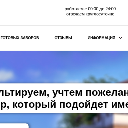
работаем с 00:00 до 24:00
отвечаем круглосуточно
 ГОТОВЫХ ЗАБОРОВ
ОТЗЫВЫ
ИНФОРМАЦИЯ
ВЫБОР ПО МАТЕРИАЛУ
Заборы с кирпичными столбами
Заборы из евроштакетника
горизонтального
льтируем, учтем пожела
Металлические заборы для дачи
Забор жалюзи с кирпичными столбами
р, который подойдет им
Металлические заборы
Металлические ограждения