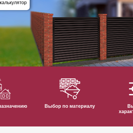
ВЫБОР ПО ХАРАКТЕРИСТИКАМ
 калькулятор
Горизонтальные заборы
Высокие заборы
Красивые, дизайнерские заборы
ВЫБОР ПО СПОСОБУ МОНТАЖА
Заборы под ключ
Готовые заборы
Комплекты заборов-лего "сделай сам"
Быстровозводимые заборы
назначению
Выбор по материалу
В
харак