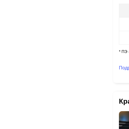
* ПЭ
Под
Кр