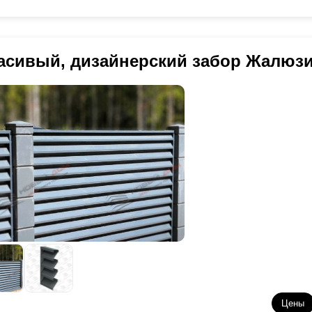
асивый, дизайнерский забор Жалюз
Цены