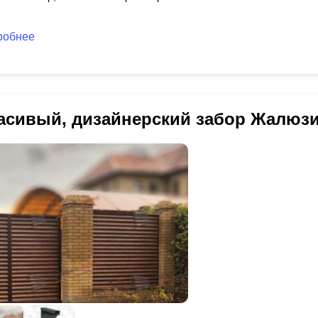
робнее
асивый, дизайнерский забор Жалюз