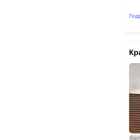
Под
Кр