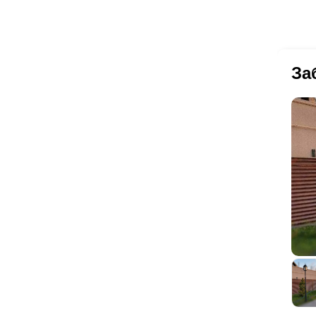
пр
ла
на
по
бы
За
заг
чт
Ус