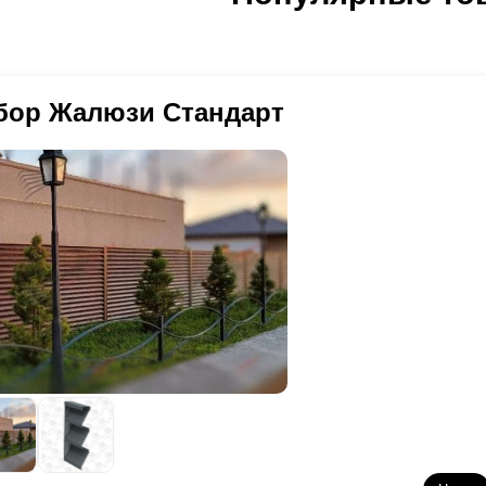
оизводстве листов стали, в то время как второй вариант защитного
мель.
Полиэстер
наносит производитель листов стали, а мы заним
 пластины, что ведёт к некоторым особенностям и порой осложнени
крытия означает, что внешний вид заготовки уже готов, поэтому п
ть предельно аккуратным. Так, мы не можем проводить некоторые м
бор Жалюзи Стандарт
отовку и скорость сборки, однако это никак не влияет на качество.
о
полиэстер
дешевле в производстве, но дороже при установке конс
тройство жалюзи заключается в том, что снижается нагрузка на ка