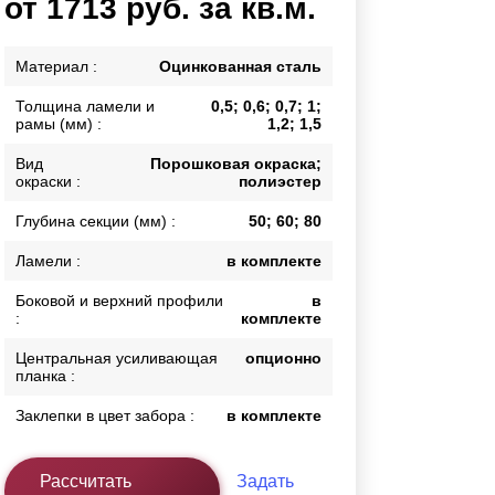
от 1713 руб. за кв.м.
Каркасы ворот
Калитки
Материал :
Оцинкованная сталь
Входные группы
Толщина ламели и
0,5; 0,6; 0,7; 1;
рамы (мм) :
1,2; 1,5
ВСЕ ДЛЯ ЗАБОРА
Вид
Порошковая окраска;
окраски :
полиэстер
Панели для забора
Глубина секции (мм) :
50; 60; 80
Ламели :
в комплекте
Боковой и верхний профили
в
:
комплекте
Центральная усиливающая
опционно
планка :
Заклепки в цвет забора :
в комплекте
Рассчитать
Задать