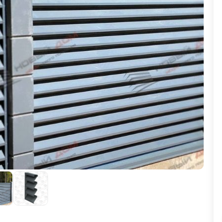
ВЫБОР ПО ХАРАКТЕРИСТИКАМ
Горизонтальные заборы
Высокие заборы
Красивые, дизайнерские заборы
ВЫБОР ПО СПОСОБУ МОНТАЖА
Заборы под ключ
Готовые заборы
Комплекты заборов-лего "сделай сам"
Быстровозводимые заборы