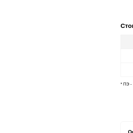
Сто
* ПЭ 
О