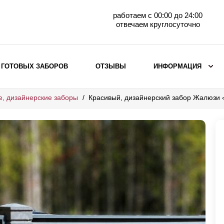
работаем с 00:00 до 24:00
отвечаем круглосуточно
 ГОТОВЫХ ЗАБОРОВ
ОТЗЫВЫ
ИНФОРМАЦИЯ
е, дизайнерские заборы
Красивый, дизайнерский забор Жалюзи
ВЫБОР ПО МАТЕРИАЛУ
Заборы с кирпичными столбами
Заборы из евроштакетника
горизонтального
Металлические заборы для дачи
Забор жалюзи с кирпичными столбами
Металлические заборы
Металлические ограждения