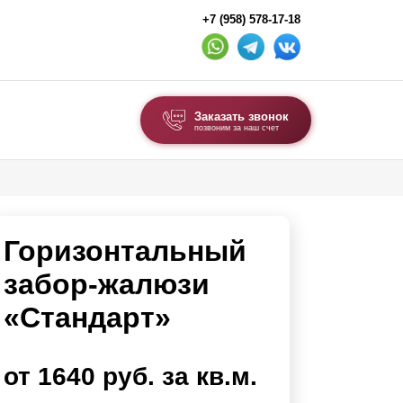
+7 (958) 578-17-18
Заказать звонок
позвоним за наш счет
ВЫБОР ПО ТИПУ
Модульные заборы и ограждения
Горизонтальный
Комбинированные заборы
Секционные заборы
забор-жалюзи
«Стандарт»
ВОРОТА И КАЛИТКИ
Ворота откатные
от 1640 руб. за кв.м.
Ворота распашные
Ворота складные гармошка