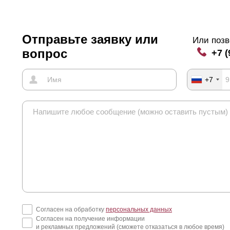
хлест
ламели
влияет еще на на одну дизайнерскую функцию. К при
тра. Такие заборы требуют дополнительной фиксации и крепежа. 
ороны участка, но они видны и с лицевой стороны. Поэтому если ва
Отправьте заявку или
Или позв
кие нюансы можно с легкостью спрятать за нахлестами.
вопрос
+7 (
+7
Согласен на обработку
персональных данных
Согласен на получение информации
и рекламных предложений (сможете отказаться в любое время)