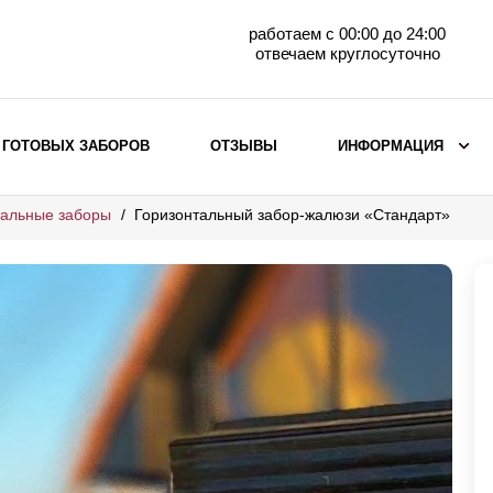
работаем с 00:00 до 24:00
отвечаем круглосуточно
 ГОТОВЫХ ЗАБОРОВ
ОТЗЫВЫ
ИНФОРМАЦИЯ
тальные заборы
Горизонтальный забор-жалюзи «Стандарт»
ВЫБОР ПО МАТЕРИАЛУ
Заборы с кирпичными столбами
Заборы из евроштакетника
горизонтального
Металлические заборы для дачи
Забор жалюзи с кирпичными столбами
Металлические заборы
Металлические ограждения