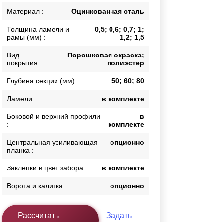
Каркасы ворот
Материал :
Оцинкованная сталь
Калитки
Толщина ламели и
0,5; 0,6; 0,7; 1;
Входные группы
рамы (мм) :
1,2; 1,5
Вид
Порошковая окраска;
покрытия :
полиэстер
ВСЕ ДЛЯ ЗАБОРА
Глубина секции (мм) :
50; 60; 80
Панели для забора
Ламели :
в комплекте
Боковой и верхний профили
в
:
комплекте
Центральная усиливающая
опционно
планка :
Заклепки в цвет забора :
в комплекте
Ворота и калитка :
опционно
Рассчитать
Задать