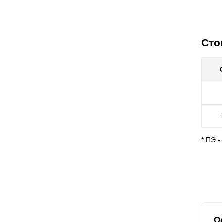
Сто
* ПЭ 
О