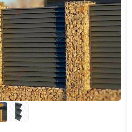
ВЫБОР ПО ХАРАКТЕРИСТИКАМ
Горизонтальные заборы
Высокие заборы
Красивые, дизайнерские заборы
ВЫБОР ПО СПОСОБУ МОНТАЖА
Заборы под ключ
Готовые заборы
Комплекты заборов-лего "сделай сам"
Быстровозводимые заборы