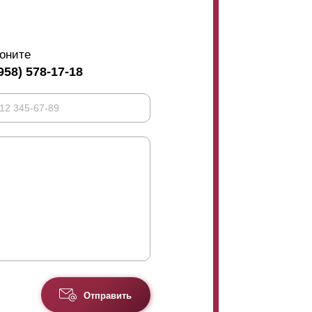
меру, бывают секции длиною более чем 1,5
Усиление
ламелей
устанавливаются со
м кажется это не очень привлекательным, то
оните
958) 578-17-18
Отправить