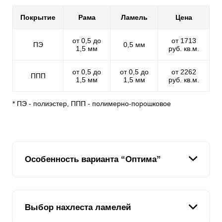
Покрытие
Рама
Ламель
Цена
от 0,5 до
от 1713
ПЭ
0,5 мм
1,5 мм
руб. кв.м.
от 0,5 до
от 0,5 до
от 2262
ППП
1,5 мм
1,5 мм
руб. кв.м.
* ПЭ - полиэстер, ППП - полимерно-порошковое
Особенность варианта “Оптима”
Ламель
на заборе «
Оптима
» имеет форму
Выбор нахлеста ламелей
английской буквы «Z». Это хорошо видно на рисунке.