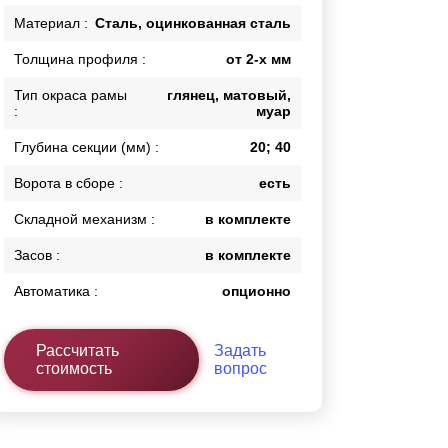
Каркасы ворот
Материал :
Сталь, оцинкованная сталь
Калитки
Толщина профиля :
от 2-х мм
Входные группы
Тип окраса рамы
глянец, матовый,
:
муар
ВСЕ ДЛЯ ЗАБОРА
Глубина секции (мм) :
20; 40
Панели для забора
Ворота в сборе :
есть
Складной механизм :
в комплекте
Засов :
в комплекте
Автоматика :
опционно
Рассчитать
Задать
стоимость
вопрос