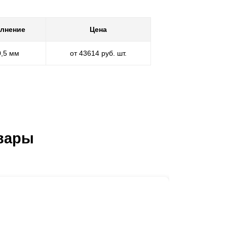
лнение
Цена
0,5 мм
от 43614 руб. шт.
вары
Ворота