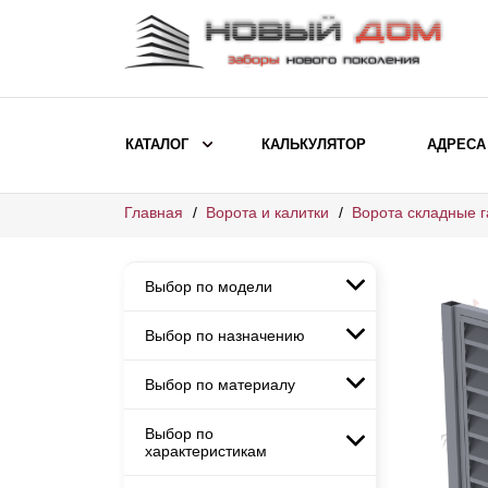
КАТАЛОГ
КАЛЬКУЛЯТОР
АДРЕСА
Главная
Ворота и калитки
Ворота складные 
ВЫБОР ПО МОДЕЛИ
Заборы Ранчо
Выбор по модели
Заборы Хай-тек
Заборы Классика
Выбор по назначению
Заборы Ранчо
Заборы Жалюзи
Заборы Хай-тек
Выбор по материалу
Заборы и ограждения для
Заборы Классика
детских садов
ВЫБОР ПО НАЗНАЧЕНИЮ
Заборы Жалюзи
Выбор по
Заборы с кирпичными столбами
Заборы для дачи
характеристикам
Заборы и ограждения для детских
Заборы из евроштакетника
Элитные заборы для коттеджей
садов