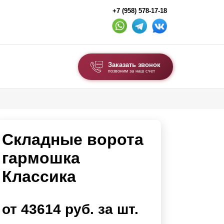
+7 (958) 578-17-18
Заказать звонок
позвоним за наш счет
ВЫБОР ПО ТИПУ
Модульные заборы и ограждения
Складные ворота
Комбинированные заборы
Секционные заборы
гармошка
Классика
ВОРОТА И КАЛИТКИ
Ворота откатные
от 43614 руб. за шт.
Ворота распашные
Ворота складные гармошка