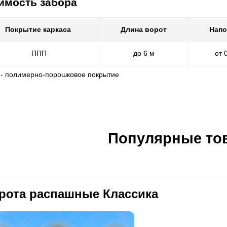
имость забора
Покрытие каркаса
Длина ворот
Напо
ППП
до 6 м
от 
 - полимерно-порошковое покрытие
Популярные то
рота распашные Классика