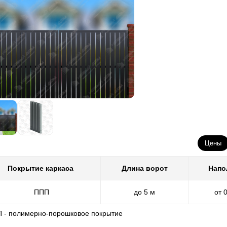
Цены
Покрытие каркаса
Длина ворот
Напо
ППП
до 5 м
от 
П - полимерно-порошковое покрытие