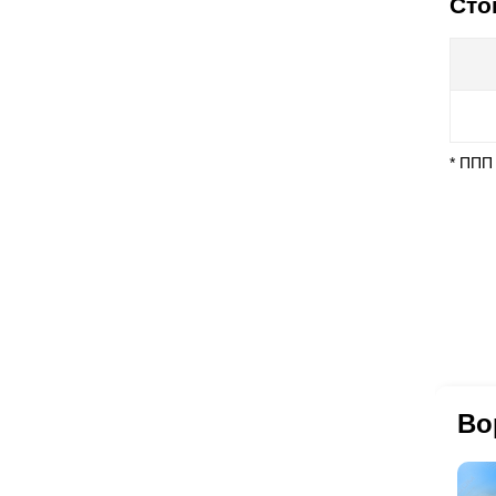
Сто
* ППП
Во