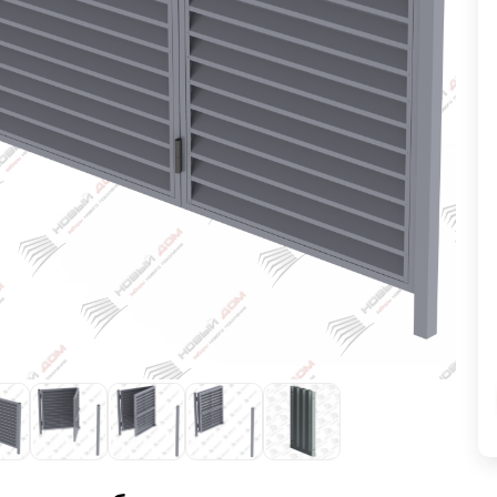
ВЫБОР ПО ХАРАКТЕРИСТИКАМ
Горизонтальные заборы
Высокие заборы
Красивые, дизайнерские заборы
ВЫБОР ПО СПОСОБУ МОНТАЖА
Заборы под ключ
Готовые заборы
Комплекты заборов-лего "сделай сам"
Быстровозводимые заборы