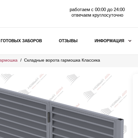
работаем с 00:00 до 24:00
отвечаем круглосуточно
 ГОТОВЫХ ЗАБОРОВ
ОТЗЫВЫ
ИНФОРМАЦИЯ
гармошка
Складные ворота гармошка Классика
ВЫБОР ПО МАТЕРИАЛУ
Заборы с кирпичными столбами
Заборы из евроштакетника
горизонтального
Металлические заборы для дачи
Забор жалюзи с кирпичными столбами
Металлические заборы
Металлические ограждения