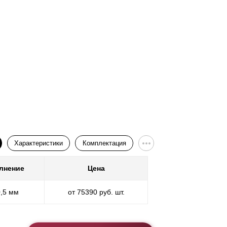
Характеристики
Комплектация
лнение
Цена
Покр
0,5 мм
от 75390 руб. шт.
* ППП - пол